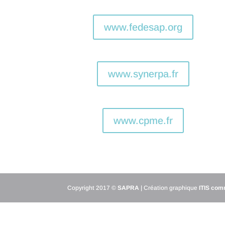
www.fedesap.org
www.synerpa.fr
www.cpme.fr
Copyright 2017 ©
SAPRA
| Création graphique
ITIS com